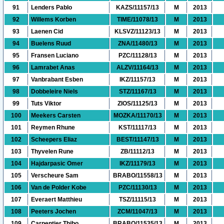
91
Lenders Pablo
KAZS/11157/13
M
2013
92
Willems Korben
TIME/11078/13
M
2013
93
Laenen Cid
KLSVZ/11123/13
M
2013
94
Buelens Ruud
ZNA/11480/13
M
2013
95
Fransen Luciano
PZC/11128/13
M
2013
96
Lamrabet Anas
ALZV/11164/13
M
2013
97
Vanbrabant Esben
IKZ/11157/13
M
2013
98
Dobbeleire Niels
STZ/11167/13
M
2013
99
Tuts Viktor
ZIOS/11125/13
M
2013
100
Meekers Carsten
MOZKA/11170/13
M
2013
101
Reymen Rhune
KST/11117/13
M
2013
102
Scheepers Eliaz
BEST/11147/13
M
2013
103
Thyvelen Rune
ZB/11112/13
M
2013
104
Hajdarpasic Omer
IKZ/11179/13
M
2013
105
Verscheure Sam
BRABO/11558/13
M
2013
106
Van de Polder Kobe
PZC/11130/13
M
2013
107
Everaert Matthieu
TSZ/11115/13
M
2013
108
Peeters Jochen
ZCM/11047/13
M
2013
109
Carpentier Thibo
BRABO/11535/13
M
2013