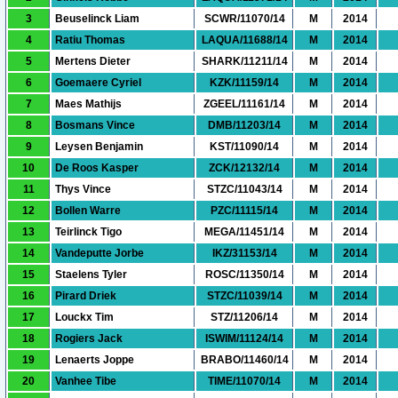
3
Beuselinck Liam
SCWR/11070/14
M
2014
4
Ratiu Thomas
LAQUA/11688/14
M
2014
5
Mertens Dieter
SHARK/11211/14
M
2014
6
Goemaere Cyriel
KZK/11159/14
M
2014
7
Maes Mathijs
ZGEEL/11161/14
M
2014
8
Bosmans Vince
DMB/11203/14
M
2014
9
Leysen Benjamin
KST/11090/14
M
2014
10
De Roos Kasper
ZCK/12132/14
M
2014
11
Thys Vince
STZC/11043/14
M
2014
12
Bollen Warre
PZC/11115/14
M
2014
13
Teirlinck Tigo
MEGA/11451/14
M
2014
14
Vandeputte Jorbe
IKZ/31153/14
M
2014
15
Staelens Tyler
ROSC/11350/14
M
2014
16
Pirard Driek
STZC/11039/14
M
2014
17
Louckx Tim
STZ/11206/14
M
2014
18
Rogiers Jack
ISWIM/11124/14
M
2014
19
Lenaerts Joppe
BRABO/11460/14
M
2014
20
Vanhee Tibe
TIME/11070/14
M
2014