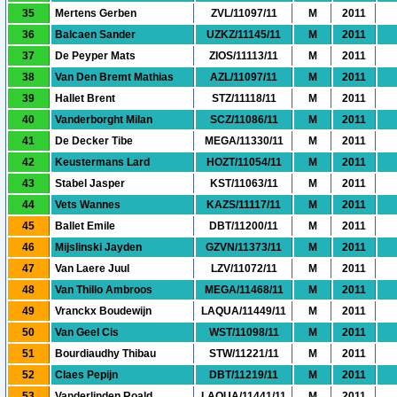
35
Mertens Gerben
ZVL/11097/11
M
2011
36
Balcaen Sander
UZKZ/11145/11
M
2011
37
De Peyper Mats
ZIOS/11113/11
M
2011
38
Van Den Bremt Mathias
AZL/11097/11
M
2011
39
Hallet Brent
STZ/11118/11
M
2011
40
Vanderborght Milan
SCZ/11086/11
M
2011
41
De Decker Tibe
MEGA/11330/11
M
2011
42
Keustermans Lard
HOZT/11054/11
M
2011
43
Stabel Jasper
KST/11063/11
M
2011
44
Vets Wannes
KAZS/11117/11
M
2011
45
Ballet Emile
DBT/11200/11
M
2011
46
Mijslinski Jayden
GZVN/11373/11
M
2011
47
Van Laere Juul
LZV/11072/11
M
2011
48
Van Thillo Ambroos
MEGA/11468/11
M
2011
49
Vranckx Boudewijn
LAQUA/11449/11
M
2011
50
Van Geel Cis
WST/11098/11
M
2011
51
Bourdiaudhy Thibau
STW/11221/11
M
2011
52
Claes Pepijn
DBT/11219/11
M
2011
53
Vanderlinden Roald
LAQUA/11441/11
M
2011