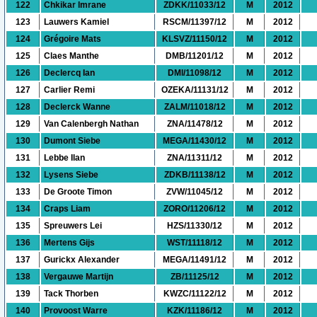
122
Chkikar Imrane
ZDKK/11033/12
M
2012
123
Lauwers Kamiel
RSCM/11397/12
M
2012
124
Grégoire Mats
KLSVZ/11150/12
M
2012
125
Claes Manthe
DMB/11201/12
M
2012
126
Declercq Ian
DMI/11098/12
M
2012
127
Carlier Remi
OZEKA/11131/12
M
2012
128
Declerck Wanne
ZALM/11018/12
M
2012
129
Van Calenbergh Nathan
ZNA/11478/12
M
2012
130
Dumont Siebe
MEGA/11430/12
M
2012
131
Lebbe Ilan
ZNA/11311/12
M
2012
132
Lysens Siebe
ZDKB/11138/12
M
2012
133
De Groote Timon
ZVW/11045/12
M
2012
134
Craps Liam
ZORO/11206/12
M
2012
135
Spreuwers Lei
HZS/11330/12
M
2012
136
Mertens Gijs
WST/11118/12
M
2012
137
Gurickx Alexander
MEGA/11491/12
M
2012
138
Vergauwe Martijn
ZB/11125/12
M
2012
139
Tack Thorben
KWZC/11122/12
M
2012
140
Provoost Warre
KZK/11186/12
M
2012