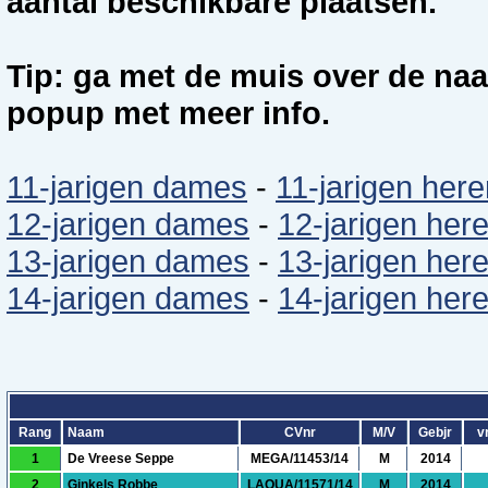
aantal beschikbare plaatsen.
Tip: ga met de muis over de naa
popup met meer info.
11-jarigen dames
-
11-jarigen here
12-jarigen dames
-
12-jarigen her
13-jarigen dames
-
13-jarigen her
14-jarigen dames
-
14-jarigen her
Rang
Naam
CVnr
M/V
Gebjr
vr
1
De Vreese Seppe
MEGA/11453/14
M
2014
2
Ginkels Robbe
LAQUA/11571/14
M
2014