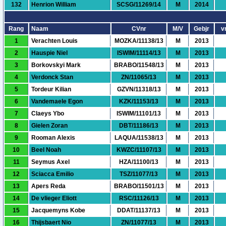
132
Henrion William
SCSG/11269/14
M
2014
Rang
Naam
CVnr
M/V
Gebjr
vr
1
Verachten Louis
MOZKA/11138/13
M
2013
2
Hauspie Niel
ISWIM/11114/13
M
2013
3
Borkovskyi Mark
BRABO/11548/13
M
2013
4
Verdonck Stan
ZN/11065/13
M
2013
5
Tordeur Kilian
GZVN/11318/13
M
2013
6
Vandemaele Egon
KZK/11153/13
M
2013
7
Claeys Ybo
ISWIM/11101/13
M
2013
8
Gielen Zoran
DBT/11186/13
M
2013
9
Rooman Alexis
LAQUA/11538/13
M
2013
10
Beel Noah
KWZC/11107/13
M
2013
11
Seymus Axel
HZA/11100/13
M
2013
12
Sciacca Emilio
TSZ/11077/13
M
2013
13
Apers Reda
BRABO/11501/13
M
2013
14
De vlieger Eliott
RSC/11126/13
M
2013
15
Jacquemyns Kobe
DDAT/11137/13
M
2013
16
Thijsbaert Nio
ZN/11077/13
M
2013