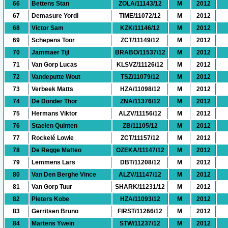
66
Bettens Stan
ZOLA/11143/12
M
2012
67
Demasure Yordi
TIME/11072/12
M
2012
68
Victor Sam
KZK/11146/12
M
2012
69
Schepens Toor
ZCT/11149/12
M
2012
70
Jammaer Tijl
BRABO/11537/12
M
2012
71
Van Gorp Lucas
KLSVZ/11126/12
M
2012
72
Vandeputte Wout
TSZ/11079/12
M
2012
73
Verbeek Matts
HZA/11098/12
M
2012
74
De Donder Thor
ZNA/11376/12
M
2012
75
Hermans Viktor
ALZV/11156/12
M
2012
76
Staelen Quinten
ZB/11105/12
M
2012
77
Rockelé Lowie
ZCT/11157/12
M
2012
78
De Regge Matteo
OZEKA/11147/12
M
2012
79
Lemmens Lars
DBT/11208/12
M
2012
80
Van Den Berghe Vince
ALZV/11147/12
M
2012
81
Van Gorp Tuur
SHARK/11231/12
M
2012
82
Pieters Kobe
HZA/11093/12
M
2012
83
Gerritsen Bruno
FIRST/11266/12
M
2012
84
Martens Ywein
STW/11237/12
M
2012