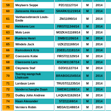
59
Meylaers Seppe
PZC/11127/14
M
2014
60
Janssens Alexander
SHARK/11219/14
M
2014
Vanhaesebroeck Louis-
61
ZN/11090/14
M
2014
Emile
62
Helskens Lex
FIRST/11344/14
M
2014
63
Mols Leon
MOZKA/11169/14
M
2014
64
Ruelens Henri
DMB/11206/14
M
2014
65
Windels Jack
UZKZ/11169/14
M
2014
66
Ramsdonck Kris
ZGEEL/11181/14
M
2014
67
Coessens Kobe
FIRST/11329/14
M
2014
68
Claessens Lars
RSCM/11387/14
M
2014
69
Cleynens Staf
DZO/11227/14
M
2014
Tsering wangchuk
70
BRABO/11545/14
M
2014
Lhaksam
71
Lardaux Leon
TRUST/11235/14
M
2014
72
Vanderschaeghe Daan
SWEM/11088/14
M
2014
73
Dudley John Andrew
LAQUA/11626/14
M
2014
74
Haan Alexander
STZ/11169/14
M
2014
75
Verniers Robin
MEGA/11488/14
M
2014