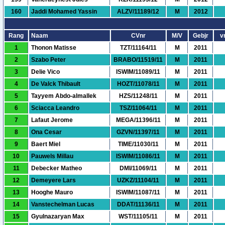
160
Jaddi Mohamed Yassin
ALZV/11189/12
M
2012
Rang
Naam
CVnr
M/V
Gebjr
vr
1
Thonon Matisse
TZT/11164/11
M
2011
2
Szabo Peter
BRABO/11519/11
M
2011
3
Delie Vico
ISWIM/11089/11
M
2011
4
De Valck Thibault
HOZT/11078/11
M
2011
5
Tayyem Abdo-almallek
HZS/11248/11
M
2011
6
Sciacca Leandro
TSZ/11064/11
M
2011
7
Lafaut Jerome
MEGA/11396/11
M
2011
8
Ona Cesar
GZVN/11397/11
M
2011
9
Baert Miel
TIME/11030/11
M
2011
10
Pauwels Millau
ISWIM/11086/11
M
2011
11
Debecker Matheo
DMI/11069/11
M
2011
12
Demeyere Lars
UZKZ/11104/11
M
2011
13
Hooghe Mauro
ISWIM/11087/11
M
2011
14
Vanstechelman Lucas
DDAT/11136/11
M
2011
15
Gyulnazaryan Max
WST/11105/11
M
2011