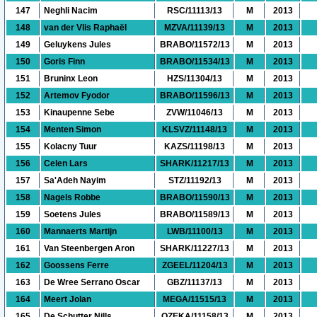
147
Neghli Nacim
RSC/11113/13
M
2013
148
van der Vlis Raphaël
MZVA/11139/13
M
2013
149
Geluykens Jules
BRABO/11572/13
M
2013
150
Goris Finn
BRABO/11534/13
M
2013
151
Bruninx Leon
HZS/11304/13
M
2013
152
Artemov Fyodor
BRABO/11596/13
M
2013
153
Kinaupenne Sebe
ZVW/11046/13
M
2013
154
Menten Simon
KLSVZ/11148/13
M
2013
155
Kolacny Tuur
KAZS/11198/13
M
2013
156
Celen Lars
SHARK/11217/13
M
2013
157
Sa'Adeh Nayim
STZ/11192/13
M
2013
158
Nagels Robbe
BRABO/11590/13
M
2013
159
Soetens Jules
BRABO/11589/13
M
2013
160
Mannaerts Martijn
LWB/11100/13
M
2013
161
Van Steenbergen Aron
SHARK/11227/13
M
2013
162
Goossens Ferre
ZGEEL/11204/13
M
2013
163
De Wree Serrano Oscar
GBZ/11137/13
M
2013
164
Meert Jolan
MEGA/11515/13
M
2013
165
De Schutter Nills
OZEKA/11158/13
M
2013