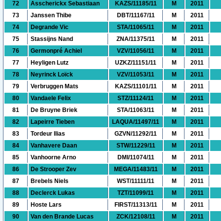
72
Asscherickx Sebastiaan
KAZS/11185/11
M
2011
73
Janssen Thibe
DBT/11167/11
M
2011
74
Degrande Vic
STA/11065/11
M
2011
75
Stassijns Nand
ZNA/11375/11
M
2011
76
Germonpré Achiel
VZV/11056/11
M
2011
77
Heyligen Lutz
UZKZ/11151/11
M
2011
78
Neyrinck Loïck
VZV/11053/11
M
2011
79
Verbruggen Mats
KAZS/11101/11
M
2011
80
Vandaele Felix
STZ/11124/11
M
2011
81
De Bruyne Briek
STA/11063/11
M
2011
82
Lapeirre Tieben
LAQUA/11497/11
M
2011
83
Tordeur Ilias
GZVN/11292/11
M
2011
84
Vanhavere Daan
STW/11229/11
M
2011
85
Vanhoorne Arno
DMI/11074/11
M
2011
86
De Strooper Zev
MEGA/11483/11
M
2011
87
Brebels Niels
WST/11111/11
M
2011
88
Declerck Lukas
TZT/11099/11
M
2011
89
Hoste Lars
FIRST/11313/11
M
2011
90
Van den Brande Lucas
ZCK/12108/11
M
2011