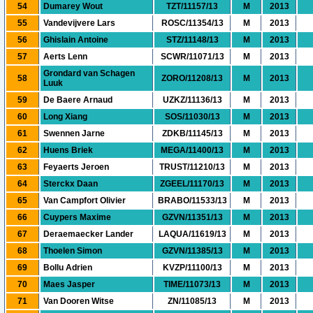
54
Dumarey Wout
TZT/11157/13
M
2013
55
Vandevijvere Lars
ROSC/11354/13
M
2013
56
Ghislain Antoine
STZ/11148/13
M
2013
57
Aerts Lenn
SCWR/11071/13
M
2013
Grondard van Schagen
58
ZORO/11208/13
M
2013
Luuk
59
De Baere Arnaud
UZKZ/11136/13
M
2013
60
Long Xiang
SOS/11030/13
M
2013
61
Swennen Jarne
ZDKB/11145/13
M
2013
62
Huens Briek
MEGA/11400/13
M
2013
63
Feyaerts Jeroen
TRUST/11210/13
M
2013
64
Sterckx Daan
ZGEEL/11170/13
M
2013
65
Van Campfort Olivier
BRABO/11533/13
M
2013
66
Cuypers Maxime
GZVN/11351/13
M
2013
67
Deraemaecker Lander
LAQUA/11619/13
M
2013
68
Thoelen Simon
GZVN/11385/13
M
2013
69
Bollu Adrien
KVZP/11100/13
M
2013
70
Maes Jasper
TIME/11073/13
M
2013
71
Van Dooren Witse
ZN/11085/13
M
2013