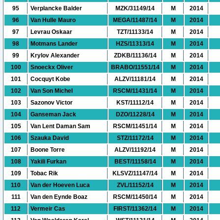
95
Verplancke Balder
MZK/31149/14
M
2014
96
Van Hulle Mauro
MEGA/11487/14
M
2014
97
Levrau Oskaar
TZT/11133/14
M
2014
98
Motmans Lander
HZS/11313/14
M
2014
99
Krylov Alexander
ZDKB/11136/14
M
2014
100
Snoeckx Oliver
BRABO/11551/14
M
2014
101
Cocquyt Kobe
ALZV/11181/14
M
2014
102
Van Son Michel
RSCM/11431/14
M
2014
103
Sazonov Victor
KST/11112/14
M
2014
104
Ganseman Jack
DZO/11228/14
M
2014
105
Van Lent Daman Sam
RSCM/11451/14
M
2014
106
Szauka David
STZ/11172/14
M
2014
107
Boone Torre
ALZV/11192/14
M
2014
108
Yakili Furkan
BEST/11158/14
M
2014
109
Tobac Rik
KLSVZ/11147/14
M
2014
110
Van der Hoeven Luca
ZVL/11152/14
M
2014
111
Van den Eynde Boaz
RSCM/11450/14
M
2014
112
Vermeir Cas
FIRST/11362/14
M
2014