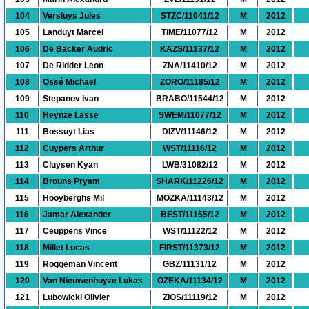
104
Versluys Jules
STZC/11041/12
M
2012
105
Landuyt Marcel
TIME/11077/12
M
2012
106
De Backer Audric
KAZS/11137/12
M
2012
107
De Ridder Leon
ZNA/11410/12
M
2012
108
Ossé Michael
ZORO/11185/12
M
2012
109
Stepanov Ivan
BRABO/11544/12
M
2012
110
Heynze Lasse
SWEM/11077/12
M
2012
111
Bossuyt Lias
DIZV/11146/12
M
2012
112
Cuypers Arthur
WST/11116/12
M
2012
113
Cluysen Kyan
LWB/31082/12
M
2012
114
Brouns Pryam
SHARK/11226/12
M
2012
115
Hooyberghs Mil
MOZKA/11143/12
M
2012
116
Jamar Alexander
BEST/11155/12
M
2012
117
Ceuppens Vince
WST/11122/12
M
2012
118
Millet Lucas
FIRST/11373/12
M
2012
119
Roggeman Vincent
GBZ/11131/12
M
2012
120
Van Nieuwenhuyze Lukas
OZEKA/11134/12
M
2012
121
Lubowicki Olivier
ZIOS/11119/12
M
2012