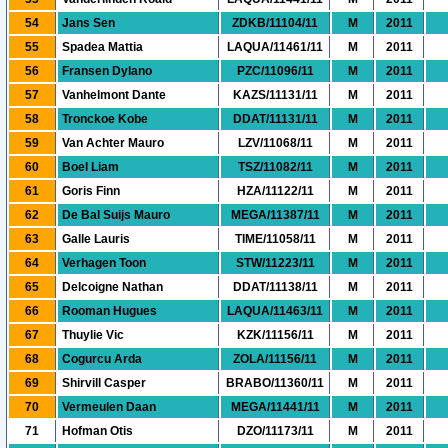
54
Jans Sen
ZDKB/11104/11
M
2011
55
Spadea Mattia
LAQUA/11461/11
M
2011
56
Fransen Dylano
PZC/11096/11
M
2011
57
Vanhelmont Dante
KAZS/11131/11
M
2011
58
Tronckoe Kobe
DDAT/11131/11
M
2011
59
Van Achter Mauro
LZV/11068/11
M
2011
60
Boel Liam
TSZ/11082/11
M
2011
61
Goris Finn
HZA/11122/11
M
2011
62
De Bal Suijs Mauro
MEGA/11387/11
M
2011
63
Galle Lauris
TIME/11058/11
M
2011
64
Verhagen Toon
STW/11223/11
M
2011
65
Delcoigne Nathan
DDAT/11138/11
M
2011
66
Rooman Hugues
LAQUA/11463/11
M
2011
67
Thuylie Vic
KZK/11156/11
M
2011
68
Cogurcu Arda
ZOLA/11156/11
M
2011
69
Shirvill Casper
BRABO/11360/11
M
2011
70
Vermeulen Daan
MEGA/11441/11
M
2011
71
Hofman Otis
DZO/11173/11
M
2011