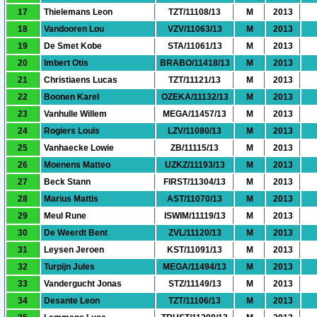
17
Thielemans Leon
TZT/11108/13
M
2013
18
Vandooren Lou
VZV/11063/13
M
2013
19
De Smet Kobe
STA/11061/13
M
2013
20
Imbert Otis
BRABO/11418/13
M
2013
21
Christiaens Lucas
TZT/11121/13
M
2013
22
Boonen Karel
OZEKA/11132/13
M
2013
23
Vanhulle Willem
MEGA/11457/13
M
2013
24
Rogiers Louis
LZV/11080/13
M
2013
25
Vanhaecke Lowie
ZB/11115/13
M
2013
26
Moenens Matteo
UZKZ/11193/13
M
2013
27
Beck Stann
FIRST/11304/13
M
2013
28
Marius Mattis
AST/11070/13
M
2013
29
Meul Rune
ISWIM/11119/13
M
2013
30
De Weerdt Bent
ZVL/11120/13
M
2013
31
Leysen Jeroen
KST/11091/13
M
2013
32
Turpijn Jules
MEGA/11494/13
M
2013
33
Vandergucht Jonas
STZ/11149/13
M
2013
34
Desante Leon
TZT/11106/13
M
2013