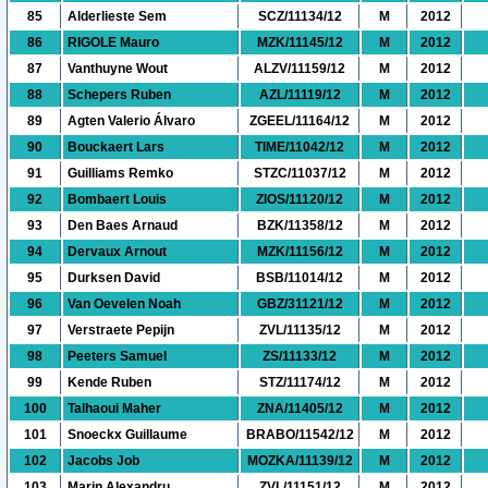
85
Alderlieste Sem
SCZ/11134/12
M
2012
86
RIGOLE Mauro
MZK/11145/12
M
2012
87
Vanthuyne Wout
ALZV/11159/12
M
2012
88
Schepers Ruben
AZL/11119/12
M
2012
89
Agten Valerio Álvaro
ZGEEL/11164/12
M
2012
90
Bouckaert Lars
TIME/11042/12
M
2012
91
Guilliams Remko
STZC/11037/12
M
2012
92
Bombaert Louis
ZIOS/11120/12
M
2012
93
Den Baes Arnaud
BZK/11358/12
M
2012
94
Dervaux Arnout
MZK/11156/12
M
2012
95
Durksen David
BSB/11014/12
M
2012
96
Van Oevelen Noah
GBZ/31121/12
M
2012
97
Verstraete Pepijn
ZVL/11135/12
M
2012
98
Peeters Samuel
ZS/11133/12
M
2012
99
Kende Ruben
STZ/11174/12
M
2012
100
Talhaoui Maher
ZNA/11405/12
M
2012
101
Snoeckx Guillaume
BRABO/11542/12
M
2012
102
Jacobs Job
MOZKA/11139/12
M
2012
103
Marin Alexandru
ZVL/11151/12
M
2012