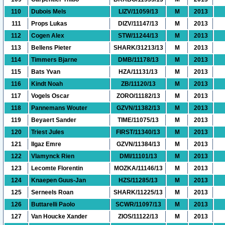
110
Dubois Mels
LIZV/11059/13
M
2013
111
Props Lukas
DIZV/11147/13
M
2013
112
Cogen Alex
STW/11244/13
M
2013
113
Bellens Pieter
SHARK/31213/13
M
2013
114
Timmers Bjarne
DMB/11178/13
M
2013
115
Bats Yvan
HZA/11131/13
M
2013
116
Kindt Noah
ZB/11120/13
M
2013
117
Vogels Oscar
ZORO/11182/13
M
2013
118
Pannemans Wouter
GZVN/11382/13
M
2013
119
Beyaert Sander
TIME/11075/13
M
2013
120
Triest Jules
FIRST/11340/13
M
2013
121
Ilgaz Emre
GZVN/11384/13
M
2013
122
Vlamynck Rien
DMI/11101/13
M
2013
123
Lecomte Florentin
MOZKA/11146/13
M
2013
124
Knaepen Guus-Jan
HZS/11285/13
M
2013
125
Serneels Roan
SHARK/11225/13
M
2013
126
Buttarelli Paolo
SCWR/11097/13
M
2013
127
Van Houcke Xander
ZIOS/11122/13
M
2013