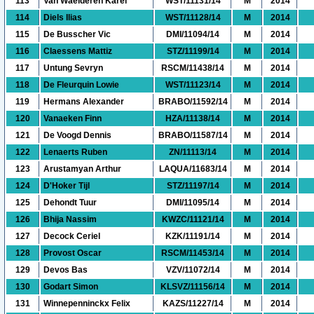
113
Van Waelderen Karel
WST/11131/14
M
2014
114
Diels Ilias
WST/11128/14
M
2014
115
De Busscher Vic
DMI/11094/14
M
2014
116
Claessens Mattiz
STZ/11199/14
M
2014
117
Untung Sevryn
RSCM/11438/14
M
2014
118
De Fleurquin Lowie
WST/11123/14
M
2014
119
Hermans Alexander
BRABO/11592/14
M
2014
120
Vanaeken Finn
HZA/11138/14
M
2014
121
De Voogd Dennis
BRABO/11587/14
M
2014
122
Lenaerts Ruben
ZN/11113/14
M
2014
123
Arustamyan Arthur
LAQUA/11683/14
M
2014
124
D'Hoker Tijl
STZ/11197/14
M
2014
125
Dehondt Tuur
DMI/11095/14
M
2014
126
Bhija Nassim
KWZC/11121/14
M
2014
127
Decock Ceriel
KZK/11191/14
M
2014
128
Provost Oscar
RSCM/11453/14
M
2014
129
Devos Bas
VZV/11072/14
M
2014
130
Godart Simon
KLSVZ/11156/14
M
2014
131
Winnepenninckx Felix
KAZS/11227/14
M
2014