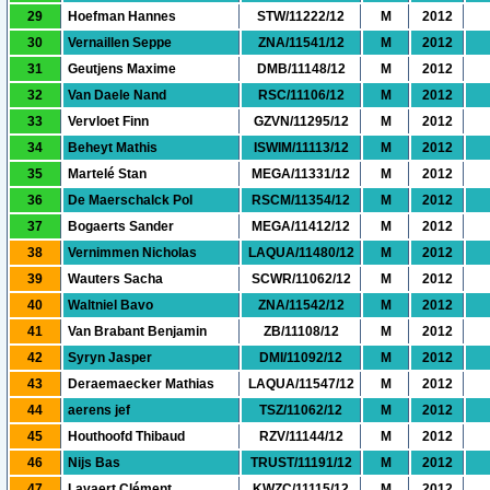
29
Hoefman Hannes
STW/11222/12
M
2012
30
Vernaillen Seppe
ZNA/11541/12
M
2012
31
Geutjens Maxime
DMB/11148/12
M
2012
32
Van Daele Nand
RSC/11106/12
M
2012
33
Vervloet Finn
GZVN/11295/12
M
2012
34
Beheyt Mathis
ISWIM/11113/12
M
2012
35
Martelé Stan
MEGA/11331/12
M
2012
36
De Maerschalck Pol
RSCM/11354/12
M
2012
37
Bogaerts Sander
MEGA/11412/12
M
2012
38
Vernimmen Nicholas
LAQUA/11480/12
M
2012
39
Wauters Sacha
SCWR/11062/12
M
2012
40
Waltniel Bavo
ZNA/11542/12
M
2012
41
Van Brabant Benjamin
ZB/11108/12
M
2012
42
Syryn Jasper
DMI/11092/12
M
2012
43
Deraemaecker Mathias
LAQUA/11547/12
M
2012
44
aerens jef
TSZ/11062/12
M
2012
45
Houthoofd Thibaud
RZV/11144/12
M
2012
46
Nijs Bas
TRUST/11191/12
M
2012
47
Lavaert Clément
KWZC/11115/12
M
2012