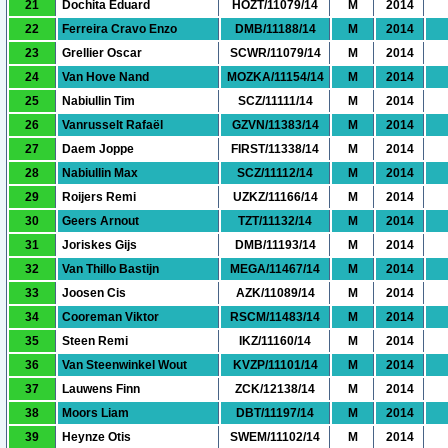
21
Dochita Eduard
HOZT/11079/14
M
2014
22
Ferreira Cravo Enzo
DMB/11188/14
M
2014
23
Grellier Oscar
SCWR/11079/14
M
2014
24
Van Hove Nand
MOZKA/11154/14
M
2014
25
Nabiullin Tim
SCZ/11111/14
M
2014
26
Vanrusselt Rafaël
GZVN/11383/14
M
2014
27
Daem Joppe
FIRST/11338/14
M
2014
28
Nabiullin Max
SCZ/11112/14
M
2014
29
Roijers Remi
UZKZ/11166/14
M
2014
30
Geers Arnout
TZT/11132/14
M
2014
31
Joriskes Gijs
DMB/11193/14
M
2014
32
Van Thillo Bastijn
MEGA/11467/14
M
2014
33
Joosen Cis
AZK/11089/14
M
2014
34
Cooreman Viktor
RSCM/11483/14
M
2014
35
Steen Remi
IKZ/11160/14
M
2014
36
Van Steenwinkel Wout
KVZP/11101/14
M
2014
37
Lauwens Finn
ZCK/12138/14
M
2014
38
Moors Liam
DBT/11197/14
M
2014
39
Heynze Otis
SWEM/11102/14
M
2014