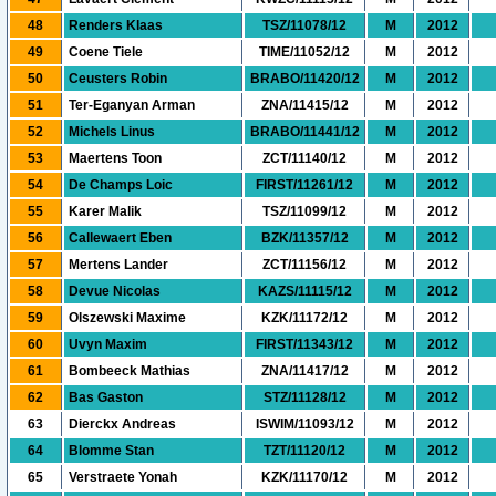
48
Renders Klaas
TSZ/11078/12
M
2012
49
Coene Tiele
TIME/11052/12
M
2012
50
Ceusters Robin
BRABO/11420/12
M
2012
51
Ter-Eganyan Arman
ZNA/11415/12
M
2012
52
Michels Linus
BRABO/11441/12
M
2012
53
Maertens Toon
ZCT/11140/12
M
2012
54
De Champs Loic
FIRST/11261/12
M
2012
55
Karer Malik
TSZ/11099/12
M
2012
56
Callewaert Eben
BZK/11357/12
M
2012
57
Mertens Lander
ZCT/11156/12
M
2012
58
Devue Nicolas
KAZS/11115/12
M
2012
59
Olszewski Maxime
KZK/11172/12
M
2012
60
Uvyn Maxim
FIRST/11343/12
M
2012
61
Bombeeck Mathias
ZNA/11417/12
M
2012
62
Bas Gaston
STZ/11128/12
M
2012
63
Dierckx Andreas
ISWIM/11093/12
M
2012
64
Blomme Stan
TZT/11120/12
M
2012
65
Verstraete Yonah
KZK/11170/12
M
2012