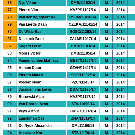
76
Nijs Viktor
DMB/11192/14
M
2014
77
Pierart Vito
KVZP/11107/14
M
2014
78
Van den Wyngaert Axl
RSCM/11416/14
M
2014
79
Van Lierde Daan
OZEKA/11141/14
M
2014
80
De Wilde Bas
ROSC/11392/14
M
2014
81
Declerck Briek
ZALM/11017/14
M
2014
82
Segers Ferre
DMB/11183/14
M
2014
83
Moors Victor
DMB/11185/14
M
2014
84
Vangenechten Matthias
BEST/11156/14
M
2014
85
Achten Daan
GZVN/11411/14
M
2014
86
Pieters Mauro
SOS/11032/14
M
2014
87
Vossen Noah
PZC/11145/14
M
2014
88
Jacquemyns Lewis
DDAT/11175/14
M
2014
89
Borowski Alan
KVZP/11117/14
M
2014
90
Van Doorne Arno
STA/11090/14
M
2014
91
Veys Arthur
FIRST/11337/14
M
2014
92
Lanckman Cas
ZNA/11519/14
M
2014
93
De Ryck Alexander
DMI/11106/14
M
2014
94
Abouazar Karl
STZ/11170/14
M
2014