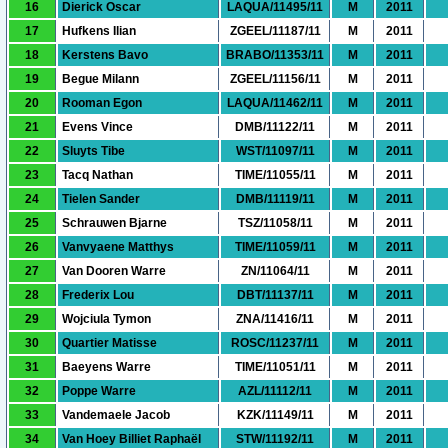
16
Dierick Oscar
LAQUA/11495/11
M
2011
17
Hufkens Ilian
ZGEEL/11187/11
M
2011
18
Kerstens Bavo
BRABO/11353/11
M
2011
19
Begue Milann
ZGEEL/11156/11
M
2011
20
Rooman Egon
LAQUA/11462/11
M
2011
21
Evens Vince
DMB/11122/11
M
2011
22
Sluyts Tibe
WST/11097/11
M
2011
23
Tacq Nathan
TIME/11055/11
M
2011
24
Tielen Sander
DMB/11119/11
M
2011
25
Schrauwen Bjarne
TSZ/11058/11
M
2011
26
Vanvyaene Matthys
TIME/11059/11
M
2011
27
Van Dooren Warre
ZN/11064/11
M
2011
28
Frederix Lou
DBT/11137/11
M
2011
29
Wojciula Tymon
ZNA/11416/11
M
2011
30
Quartier Matisse
ROSC/11237/11
M
2011
31
Baeyens Warre
TIME/11051/11
M
2011
32
Poppe Warre
AZL/11112/11
M
2011
33
Vandemaele Jacob
KZK/11149/11
M
2011
34
Van Hoey Billiet Raphaël
STW/11192/11
M
2011