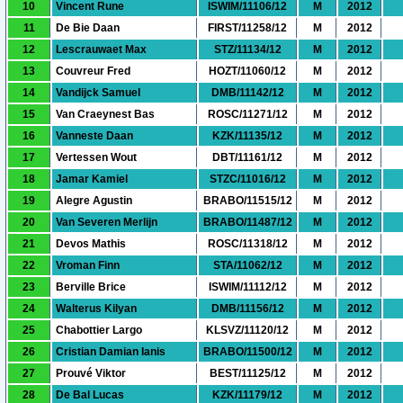
10
Vincent Rune
ISWIM/11106/12
M
2012
11
De Bie Daan
FIRST/11258/12
M
2012
12
Lescrauwaet Max
STZ/11134/12
M
2012
13
Couvreur Fred
HOZT/11060/12
M
2012
14
Vandijck Samuel
DMB/11142/12
M
2012
15
Van Craeynest Bas
ROSC/11271/12
M
2012
16
Vanneste Daan
KZK/11135/12
M
2012
17
Vertessen Wout
DBT/11161/12
M
2012
18
Jamar Kamiel
STZC/11016/12
M
2012
19
Alegre Agustin
BRABO/11515/12
M
2012
20
Van Severen Merlijn
BRABO/11487/12
M
2012
21
Devos Mathis
ROSC/11318/12
M
2012
22
Vroman Finn
STA/11062/12
M
2012
23
Berville Brice
ISWIM/11112/12
M
2012
24
Walterus Kilyan
DMB/11156/12
M
2012
25
Chabottier Largo
KLSVZ/11120/12
M
2012
26
Cristian Damian Ianis
BRABO/11500/12
M
2012
27
Prouvé Viktor
BEST/11125/12
M
2012
28
De Bal Lucas
KZK/11179/12
M
2012