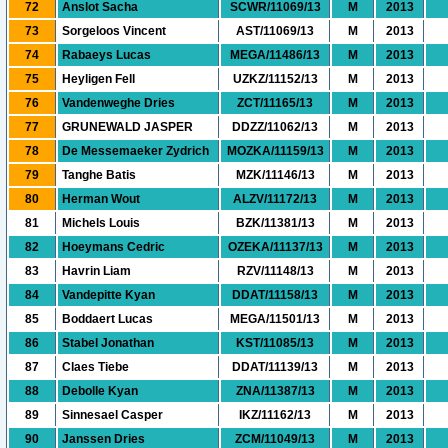
72
Anslot Sacha
SCWR/11069/13
M
2013
73
Sorgeloos Vincent
AST/11069/13
M
2013
74
Rabaeys Lucas
MEGA/11486/13
M
2013
75
Heyligen Fell
UZKZ/11152/13
M
2013
76
Vandenweghe Dries
ZCT/11165/13
M
2013
77
GRUNEWALD JASPER
DDZZ/11062/13
M
2013
78
De Messemaeker Zydrich
MOZKA/11159/13
M
2013
79
Tanghe Batis
MZK/11146/13
M
2013
80
Herman Wout
ALZV/11172/13
M
2013
81
Michels Louis
BZK/11381/13
M
2013
82
Hoeymans Cedric
OZEKA/11137/13
M
2013
83
Havrin Liam
RZV/11148/13
M
2013
84
Vandepitte Kyan
DDAT/11158/13
M
2013
85
Boddaert Lucas
MEGA/11501/13
M
2013
86
Stabel Jonathan
KST/11085/13
M
2013
87
Claes Tiebe
DDAT/11139/13
M
2013
88
Debolle Kyan
ZNA/11387/13
M
2013
89
Sinnesael Casper
IKZ/11162/13
M
2013
90
Janssen Dries
ZCM/11049/13
M
2013