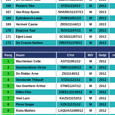
166
Peeters Tibo
STZ/11210/13
M
2013
167
Van Rooy Ilyano
SHARK/11237/13
M
2013
168
Eylenbosch Lowie
ZVW/11051/13
M
2013
169
Vermeir Caene
ZIOS/11144/13
M
2013
170
Degryse Tuur
RZV/11157/13
M
2013
171
Ejjed Louaï
SCSG/11267/13
M
2013
172
De Craene Nathen
FIRST/11379/13
M
2013
Rang
Naam
CVnr
M/V
Gebjr
vr
1
Wachtelaer Celle
AST/11061/12
M
2012
2
Vansteenkiste Victor
TIME/11026/12
M
2012
3
De Ridder Arne
ZS/11140/12
M
2012
4
Vanolande Thibault
STZ/11121/12
M
2012
5
Van Goethem Arthur
STW/11247/12
M
2012
6
Dillen Finn
ZGEEL/11130/12
M
2012
7
Voet Lars
KAZS/11153/12
M
2012
8
Piceu Seppe
KZK/11131/12
M
2012
9
Ratiu Matheo
LAQUA/11689/12
M
2012