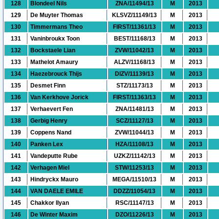
128
Blondeel Nils
ZNA/11494/13
M
2013
129
De Muyter Thomas
KLSVZ/11149/13
M
2013
130
Timmermans Theo
FIRST/11361/13
M
2013
131
Vaninbroukx Toon
BEST/11168/13
M
2013
132
Bockstaele Lian
ZVW/11042/13
M
2013
133
Mathelot Amaury
ALZV/11168/13
M
2013
134
Haezebrouck Thijs
DIZV/11139/13
M
2013
135
Desmet Finn
STZ/11173/13
M
2013
136
Van Kerkhove Jorick
FIRST/11363/13
M
2013
137
Verhaevert Fen
ZNA/11481/13
M
2013
138
Gerbig Henry
SCZ/11127/13
M
2013
139
Coppens Nand
ZVW/11044/13
M
2013
140
Panken Lex
HZA/11108/13
M
2013
141
Vandeputte Rube
UZKZ/11142/13
M
2013
142
Verhagen Miel
STW/11253/13
M
2013
143
Hindryckx Mauro
MEGA/11510/13
M
2013
144
VAN DAELE EMILE
DDZZ/11054/13
M
2013
145
Chakkor Ilyan
RSC/11147/13
M
2013
146
De Winter Maxim
DZO/11226/13
M
2013