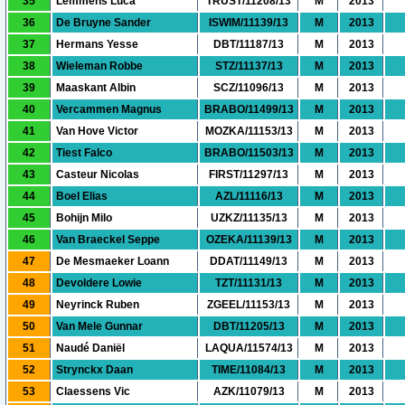
35
Lemmens Luca
TRUST/11208/13
M
2013
36
De Bruyne Sander
ISWIM/11139/13
M
2013
37
Hermans Yesse
DBT/11187/13
M
2013
38
Wieleman Robbe
STZ/11137/13
M
2013
39
Maaskant Albin
SCZ/11096/13
M
2013
40
Vercammen Magnus
BRABO/11499/13
M
2013
41
Van Hove Victor
MOZKA/11153/13
M
2013
42
Tiest Falco
BRABO/11503/13
M
2013
43
Casteur Nicolas
FIRST/11297/13
M
2013
44
Boel Elias
AZL/11116/13
M
2013
45
Bohijn Milo
UZKZ/11135/13
M
2013
46
Van Braeckel Seppe
OZEKA/11139/13
M
2013
47
De Mesmaeker Loann
DDAT/11149/13
M
2013
48
Devoldere Lowie
TZT/11131/13
M
2013
49
Neyrinck Ruben
ZGEEL/11153/13
M
2013
50
Van Mele Gunnar
DBT/11205/13
M
2013
51
Naudé Daniël
LAQUA/11574/13
M
2013
52
Strynckx Daan
TIME/11084/13
M
2013
53
Claessens Vic
AZK/11079/13
M
2013