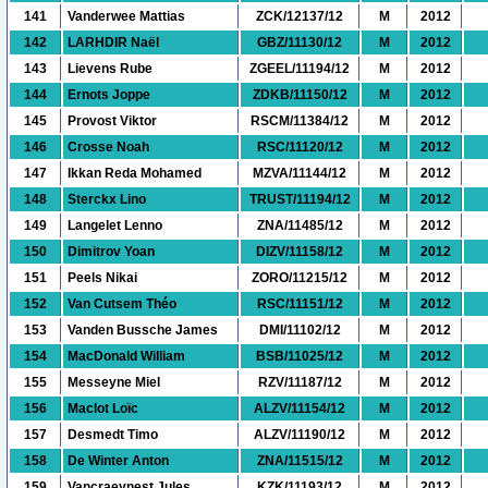
141
Vanderwee Mattias
ZCK/12137/12
M
2012
142
LARHDIR Naël
GBZ/11130/12
M
2012
143
Lievens Rube
ZGEEL/11194/12
M
2012
144
Ernots Joppe
ZDKB/11150/12
M
2012
145
Provost Viktor
RSCM/11384/12
M
2012
146
Crosse Noah
RSC/11120/12
M
2012
147
Ikkan Reda Mohamed
MZVA/11144/12
M
2012
148
Sterckx Lino
TRUST/11194/12
M
2012
149
Langelet Lenno
ZNA/11485/12
M
2012
150
Dimitrov Yoan
DIZV/11158/12
M
2012
151
Peels Nikai
ZORO/11215/12
M
2012
152
Van Cutsem Théo
RSC/11151/12
M
2012
153
Vanden Bussche James
DMI/11102/12
M
2012
154
MacDonald William
BSB/11025/12
M
2012
155
Messeyne Miel
RZV/11187/12
M
2012
156
Maclot Loïc
ALZV/11154/12
M
2012
157
Desmedt Timo
ALZV/11190/12
M
2012
158
De Winter Anton
ZNA/11515/12
M
2012
159
Vancraeynest Jules
KZK/11193/12
M
2012