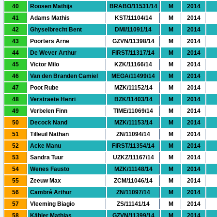
40
Roosen Mathijs
BRABO/11531/14
M
2014
41
Adams Mathis
KST/11104/14
M
2014
42
Ghyselbrecht Bent
DMI/11091/14
M
2014
43
Poorters Arne
GZVN/11398/14
M
2014
44
De Wever Arthur
FIRST/11317/14
M
2014
45
Victor Milo
KZK/11166/14
M
2014
46
Van den Branden Camiel
MEGA/11499/14
M
2014
47
Poot Rube
MZK/11152/14
M
2014
48
Verstraete Henri
BZK/11403/14
M
2014
49
Verbelen Finn
TIME/11069/14
M
2014
50
Decock Nand
MZK/11153/14
M
2014
51
Tilleuil Nathan
ZN/11094/14
M
2014
52
Acke Manu
FIRST/11354/14
M
2014
53
Sandra Tuur
UZKZ/11167/14
M
2014
54
Wenes Fausto
MZK/11148/14
M
2014
55
Zeeuw Max
ZCM/11046/14
M
2014
56
Cambré Arthur
ZN/11097/14
M
2014
57
Vleeming Biagio
ZS/11141/14
M
2014
58
Kähler Mathias
GZVN/11399/14
M
2014