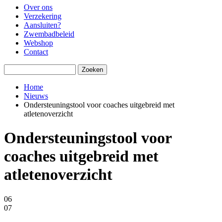
Over ons
Verzekering
Aansluiten?
Zwembadbeleid
Webshop
Contact
Zoeken
Home
Nieuws
Kruimelpad
Ondersteuningstool voor coaches uitgebreid met
atletenoverzicht
Ondersteuningstool voor
coaches uitgebreid met
atletenoverzicht
06
07