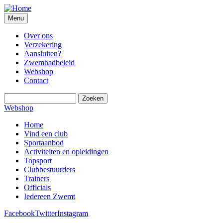
Overslaan
en
Menu
naar
de
Over ons
inhoud
Verzekering
gaan
Aansluiten?
Zwembadbeleid
Webshop
Contact
Zoeken
Webshop
Home
Vind een club
Sportaanbod
Activiteiten en opleidingen
Topsport
Clubbestuurders
Trainers
Officials
Iedereen Zwemt
Facebook
Twitter
Instagram